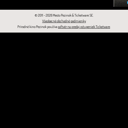
© 2011 - 2026 Mesto Pezinok & Ticketware SE.
Všeobecné obchodné podmienky
Prírodné kino Pezinok používa
softvér na predaj vstupeniek Ticketware
.